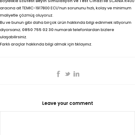
Böylelikle
Ecutest Beyin Simülasyon ve Test Cihazı
ile SCANIA R400
aracına ait TEMIC-1917800 ECU’nun sorununu hızlı, kolay ve minimum
maliyetle çözmüş oluyoruz.
Bu ve bunun gibi daha birçok ürün hakkında bilgi edinmek istiyorum
diyorsanız;
0850 755 02 30
numaralı telefonlardan bizlere
ulaşabilirsiniz.
Farklı araçlar hakkında bilgi almak için tıklayınız.
Leave your comment