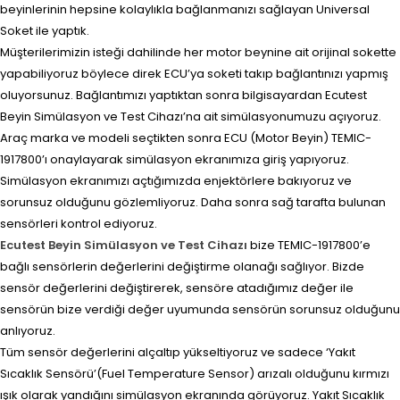
beyinlerinin hepsine kolaylıkla bağlanmanızı sağlayan Universal
Soket ile yaptık.
Müşterilerimizin isteği dahilinde her motor beynine ait orijinal sokette
yapabiliyoruz böylece direk ECU’ya soketi takıp bağlantınızı yapmış
oluyorsunuz. Bağlantımızı yaptıktan sonra bilgisayardan Ecutest
Beyin Simülasyon ve Test Cihazı’na ait simülasyonumuzu açıyoruz.
Araç marka ve modeli seçtikten sonra ECU (Motor Beyin) TEMIC-
1917800’ı onaylayarak simülasyon ekranımıza giriş yapıyoruz.
Simülasyon ekranımızı açtığımızda enjektörlere bakıyoruz ve
sorunsuz olduğunu gözlemliyoruz. Daha sonra sağ tarafta bulunan
sensörleri kontrol ediyoruz.
Ecutest Beyin Simülasyon ve Test Cihazı
bize TEMIC-1917800’e
bağlı sensörlerin değerlerini değiştirme olanağı sağlıyor. Bizde
sensör değerlerini değiştirerek, sensöre atadığımız değer ile
sensörün bize verdiği değer uyumunda sensörün sorunsuz olduğunu
anlıyoruz.
Tüm sensör değerlerini alçaltıp yükseltiyoruz ve sadece ‘Yakıt
Sıcaklık Sensörü’(Fuel Temperature Sensor) arızalı olduğunu kırmızı
ışık olarak yandığını simülasyon ekranında görüyoruz. Yakıt Sıcaklık